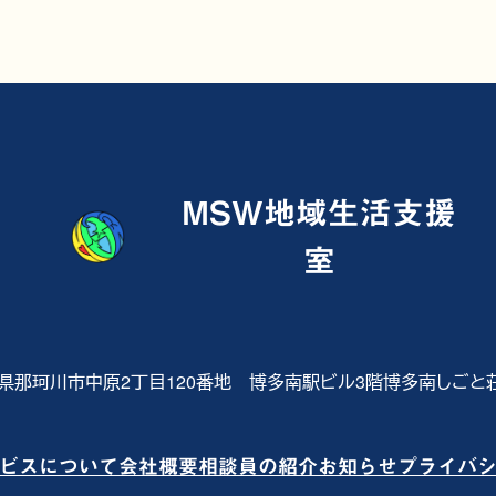
メールで相談
MSW地域生活支援
室
県那珂川市中原2丁目120番地
博多南駅ビル3階博多南しごと
ビスについて
会社概要
相談員の紹介
お知らせ
プライバ