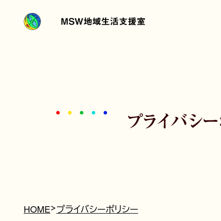
内
容
MSW地域生活支援室
を
ス
キ
ッ
プ
プライバシー
HOME
プライバシーポリシー